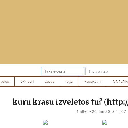
pēles
D-biedri
Lapas
Tops
Pasākumi
Statistik
kuru krasu izveletos tu? (http:
4 attēli • 20. jan 2012 11:07