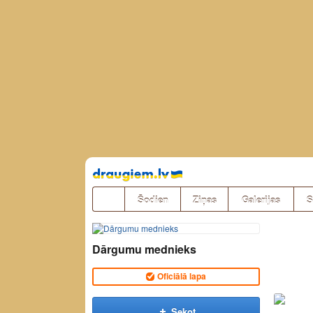
Pāriet
uz
saturu
Šodien
Ziņas
Galerijas
S
Dārgumu mednieks
Oficiālā lapa
Sekot