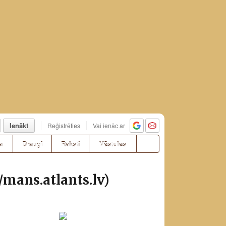
Ienākt
Reģistrēties
Vai ienāc ar
a
Draugi
Raksti
Vēstules
//mans.atlants.lv)