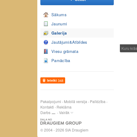
Sākums
Jaunumi
Galerija
Jautājumi&Atbildes
Kuru krā
Viesu grāmata
Pamācība
Ieteikt
348
Pakalpojumi
Mobilā versija
Palīdzība
Kontakti
Reklāma
Darbs
Vairāk
© 2004 - 2026 SIA Draugiem