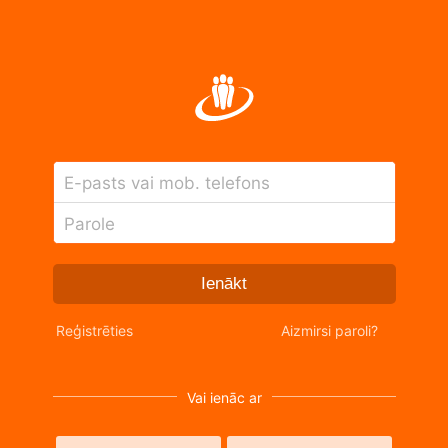
E-pasts vai mob. telefons
Parole
Ienākt
Reģistrēties
Aizmirsi paroli?
Vai ienāc ar