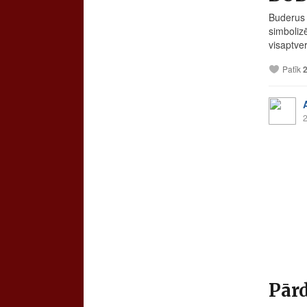
Buderus 
simboliz
visaptve
Patīk
2
Pārd