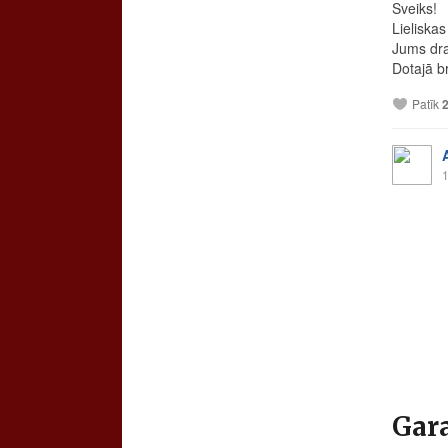
Sveiks!
Lieliska
Jums dra
Dotajā br
Patīk
1
Gara