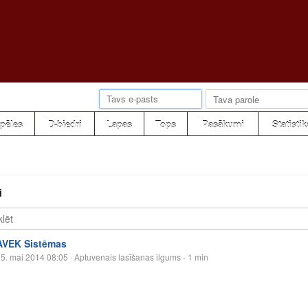
pēles
D-biedri
Lapas
Tops
Pasākumi
Statistik
i
AVEK Sistēmas
5. mai 2014 08:05
· Aptuvenais lasīšanas ilgums - 1 min