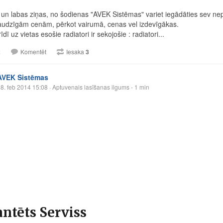
s un labas ziņas, no šodienas "AVEK Sistēmas" variet iegādāties sev nep
udzīgām cenām, pērkot vairumā, cenas vel izdevīgākas.
īdī uz vietas esošie radiatori ir sekojošie : radiatori...
2
Komentēt
Iesaka
3
AVEK Sistēmas
8. feb 2014 15:08
· Aptuvenais lasīšanas ilgums - 1 min
ntēts Serviss