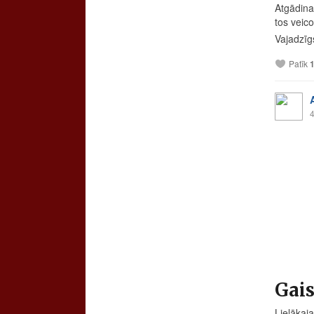
Atgādina
tos veic
Vajadzīg
Patīk
4
Gais
Lielākaj