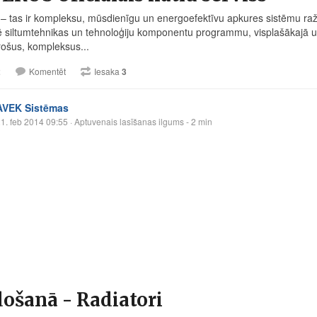
– tas ir kompleksu, mūsdienīgu un energoefektīvu apkures sistēmu ražo
ē siltumtehnikas un tehnoloģiju komponentu programmu, visplašākajā un 
rošus, kompleksus...
2
Komentēt
Iesaka
3
AVEK Sistēmas
1. feb 2014 09:55
· Aptuvenais lasīšanas ilgums - 2 min
ošanā - Radiatori