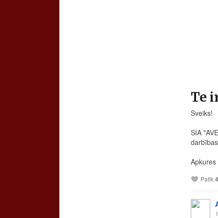
Te i
Sveiks!
SIA "AVE
darbības 
Apkures 
Patīk
1