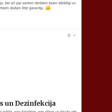
u, bet arī par saviem darbiem esam atbildīgi un
rbiem dodam līdzi garantiju.
 un Dezinfekcija
an mājās, gan dzīvokļos, gan ofisos un daudz viet