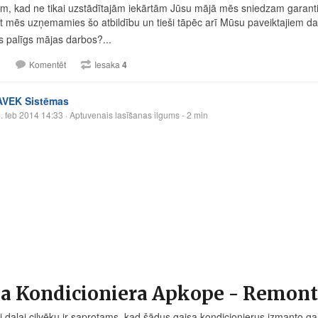
m, kad ne tikai uzstādītajām iekārtām Jūsu mājā mēs sniedzam garantij
ot mēs uzņemamies šo atbildību un tieši tāpēc arī Mūsu paveiktajiem da
s palīgs mājas darbos?...
1
Komentēt
Iesaka
4
AVEK Sistēmas
. feb 2014 14:33
· Aptuvenais lasīšanas ilgums - 2 min
a Kondicioniera Apkope - Remonts
ai daļai cilvēku ir saprotams, kad šādus gaisa kondicionierus izmanto g