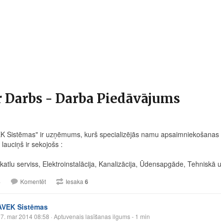
r Darbs - Darba Piedāvājums
K Sistēmas" ir uzņēmums, kurš specializējās namu apsaimniekošanas
lauciņš ir sekojošs :
katlu serviss, Elektroinstalācija, Kanalizācija, Ūdensapgāde, Tehniskā
4
Komentēt
Iesaka
6
AVEK Sistēmas
7. mar 2014 08:58
· Aptuvenais lasīšanas ilgums - 1 min