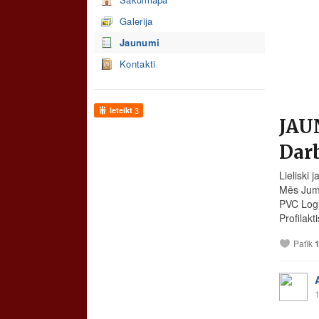
Galerija
Jaunumi
Kontakti
Ieteikt
3
JAU
Darb
Lieliski
Mēs Jum
PVC Log
Profilakt
Patīk
1