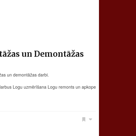
tāžas un Demontāžas
žas un demontāžas darbi.
arbus Logu uzmērīšana Logu remonts un apkope