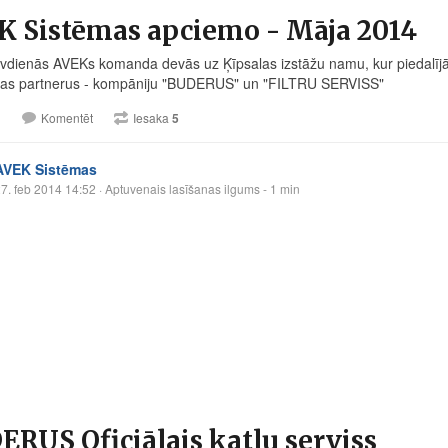
K Sistēmas apciemo - Māja 2014
īvdienās AVEKs komanda devās uz Ķīpsalas izstāžu namu, kur piedalī
bas partnerus - kompāniju "BUDERUS" un "FILTRU SERVISS"
1
Komentēt
Iesaka
5
AVEK Sistēmas
7. feb 2014 14:52
· Aptuvenais lasīšanas ilgums - 1 min
RUS Oficiālais katlu serviss