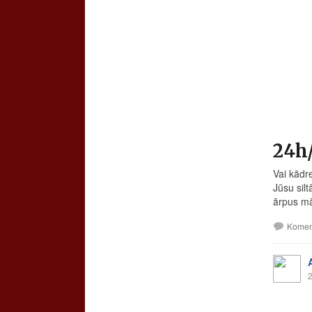
24h/
Vai kādr
Jūsu sil
ārpus mā
Komen
2