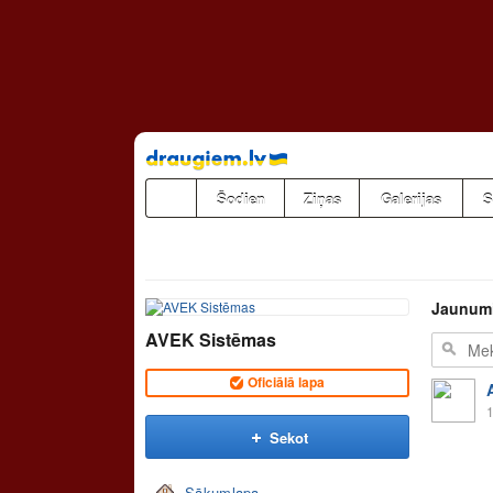
Pāriet
uz
saturu
Šodien
Ziņas
Galerijas
S
Jaunum
AVEK Sistēmas
Oficiālā lapa
1
Sekot
Sākumlapa