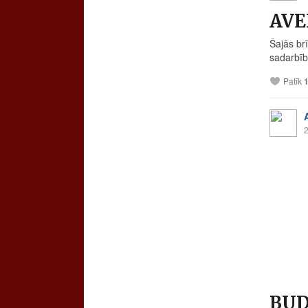
AVE
Šajās br
sadarbī
Patīk
2
BUDE