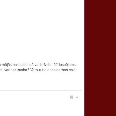
ru mājās nakts stundā vai brīvdienā? Iespējams
vai vannas istabā? Varbūt ikdienas darbos esiet