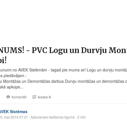
NUMS! - PVC Logu un Durvju Mon
i!
 jaunumi no AVEK Sistēmām - tagad pie mums arī Logu un durvju montā
s piedāvājam :
u Montāžas un Demontāžas darbus Durvju montāžas un demontāžas d
iskā apkope...
1
Komentēt
Iesaka
4
AVEK Sistēmas
5. mai 2014 07:21
· Aptuvenais lasīšanas ilgums - 2 min