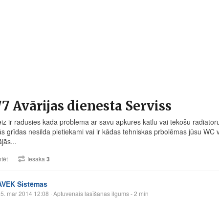
7 Avārijas dienesta Serviss
eiz ir radusies kāda problēma ar savu apkures katlu vai tekošu radiato
tās grīdas nesilda pietiekami vai ir kādas tehniskas prbolēmas jūsu WC 
jās...
tēt
Iesaka
3
AVEK Sistēmas
5. mar 2014 12:08
· Aptuvenais lasīšanas ilgums - 2 min