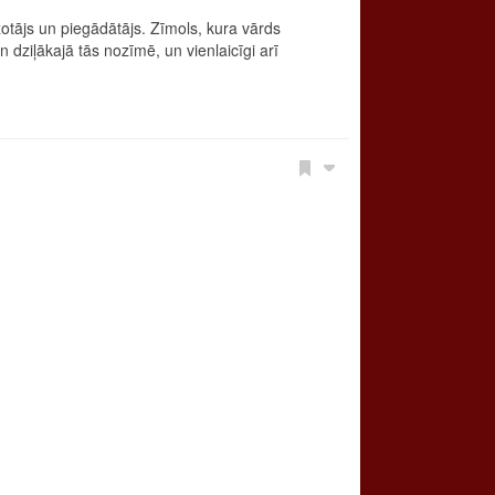
tājs un piegādātājs. Zīmols, kura vārds
dziļākajā tās nozīmē, un vienlaicīgi arī