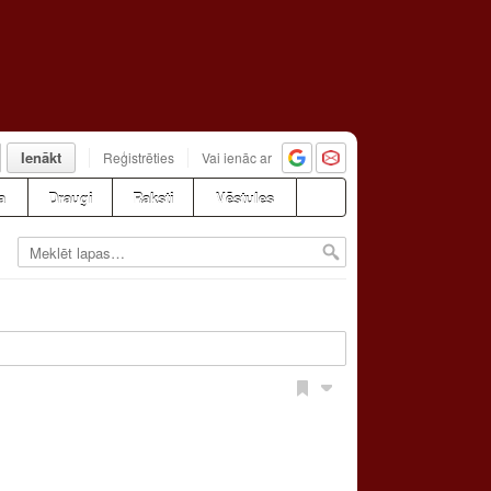
Ienākt
Reģistrēties
Vai ienāc ar
a
Draugi
Raksti
Vēstules