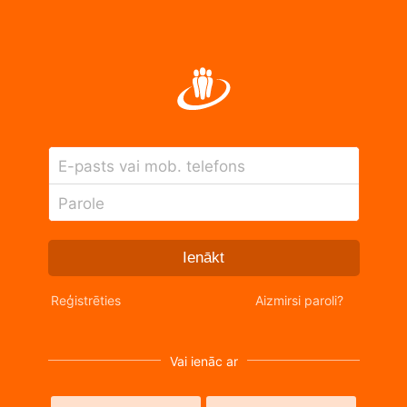
E-pasts vai mob. telefons
Parole
Ienākt
Reģistrēties
Aizmirsi paroli?
Vai ienāc ar