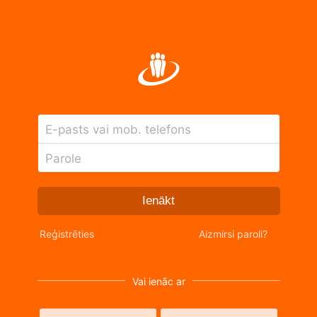
E-pasts vai mob. telefons
Parole
Ienākt
Reģistrēties
Aizmirsi paroli?
Vai ienāc ar