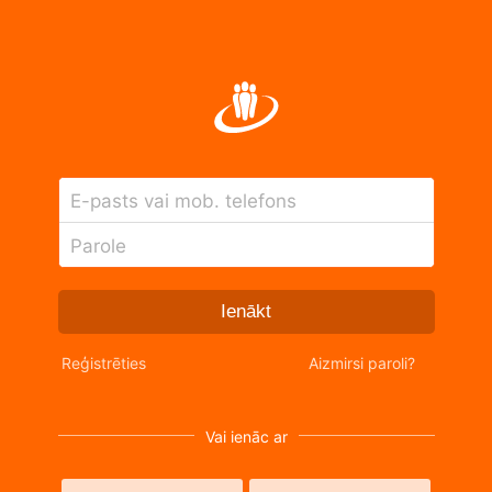
E-pasts vai mob. telefons
Parole
Ienākt
Reģistrēties
Aizmirsi paroli?
Vai ienāc ar