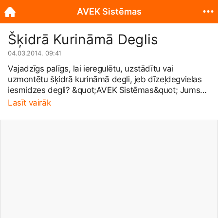
AVEK Sistēmas
Šķidrā Kurināmā Deglis
04.03.2014. 09:41
Vajadzīgs palīgs, lai ieregulētu, uzstādītu vai
uzmontētu šķidrā kurināmā degli, jeb dīzeļdegvielas
iesmidzes degli? &quot;AVEK Sistēmas&quot; Jums
palīdzēs atrisināt radušos situāciju un spēs atbildēt uz
Lasīt vairāk
Jums interesējušiem jautājumiem!
🙂
AVEKs - Mēs
Jums Palīdzēsim!