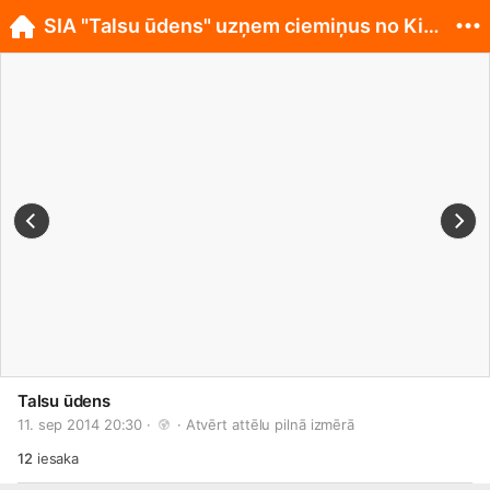
SIA "Talsu ūdens" uzņem ciemiņus no Kirgizstānas
Talsu ūdens
11. sep 2014 20:30 · 
 · 
Atvērt attēlu pilnā izmērā
12
iesaka