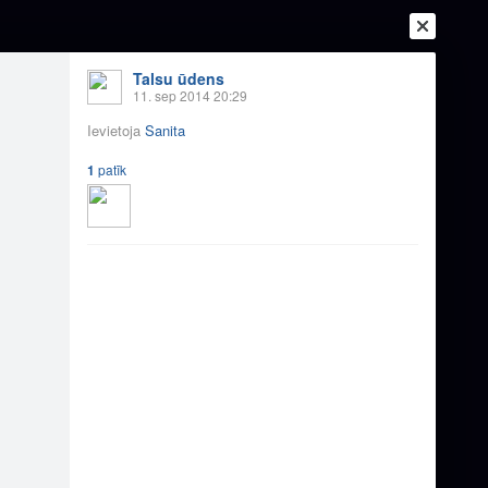
Talsu ūdens
11. sep 2014 20:29
Ievietoja
Sanita
1
patīk
Ienākt
Reģistrēties
Vai ienāc ar
a
Draugi
Raksti
Vēstules
us no Kirgizstānas
2