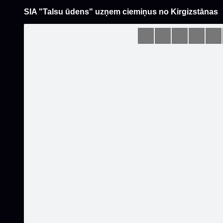
SIA "Talsu ūdens" uzņem ciemiņus no Kirgizstānas
Pāriet
uz
saturu
Šodien
Ziņas
Galerijas
S
Talsu ūdens
Oficiālā lapa
Sekot
Sākumlapa