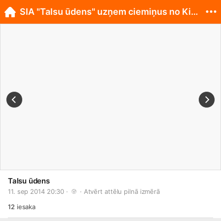
SIA "Talsu ūdens" uzņem ciemiņus no Kirgizstānas
Talsu ūdens
11. sep 2014 20:30 · 
 · 
Atvērt attēlu pilnā izmērā
12
iesaka