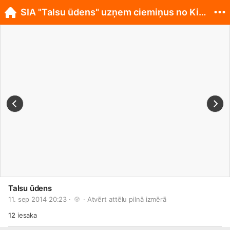
SIA "Talsu ūdens" uzņem ciemiņus no Kirgizstānas
Talsu ūdens
11. sep 2014 20:23 · 
 · 
Atvērt attēlu pilnā izmērā
12
iesaka