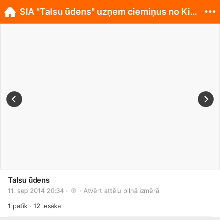
SIA "Talsu ūdens" uzņem ciemiņus no Kirgizstānas
Talsu ūdens
11. sep 2014 20:34 · 
 · 
Atvērt attēlu pilnā izmērā
1
patīk
·
12
iesaka