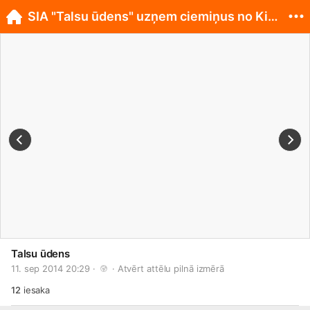
SIA "Talsu ūdens" uzņem ciemiņus no Kirgizstānas
Talsu ūdens
11. sep 2014 20:29 · 
 · 
Atvērt attēlu pilnā izmērā
12
iesaka