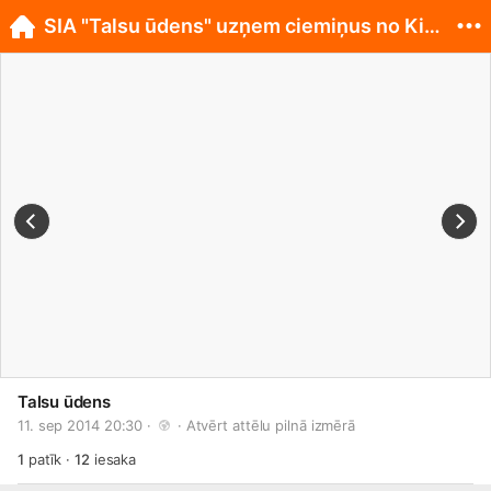
SIA "Talsu ūdens" uzņem ciemiņus no Kirgizstānas
Talsu ūdens
11. sep 2014 20:30 · 
 · 
Atvērt attēlu pilnā izmērā
1
patīk
·
12
iesaka