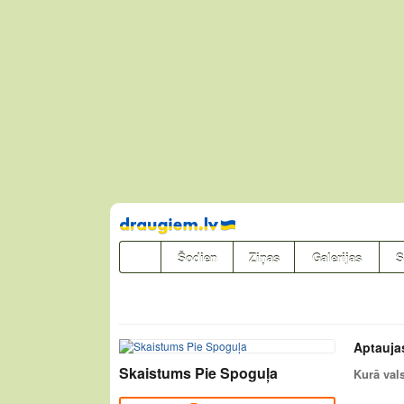
Pāriet
uz
saturu
Šodien
Ziņas
Galerijas
S
Aptauja
Skaistums Pie Spoguļa
Kurā vals