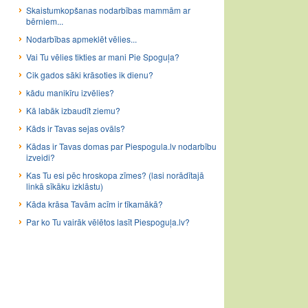
Skaistumkopšanas nodarbības mammām ar
bērniem...
Nodarbības apmeklēt vēlies...
Vai Tu vēlies tikties ar mani Pie Spoguļa?
Cik gados sāki krāsoties ik dienu?
kādu manikīru izvēlies?
Kā labāk izbaudīt ziemu?
Kāds ir Tavas sejas ovāls?
Kādas ir Tavas domas par Piespogula.lv nodarbību
izveidi?
Kas Tu esi pēc hroskopa zīmes? (lasi norādītajā
linkā sīkāku izklāstu)
Kāda krāsa Tavām acīm ir tīkamākā?
Par ko Tu vairāk vēlētos lasīt Piespoguļa.lv?