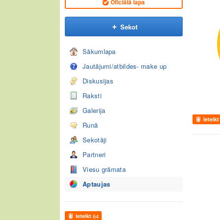
Oficiālā lapa
Sekot
Sākumlapa
Jautājumi/atbildes- make up
Diskusijas
Raksti
Galerija
Ieteikt
Runā
Sekotāji
Partneri
Viesu grāmata
Aptaujas
Ieteikt
64