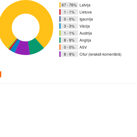
67 - 76%
Latvija
1 - 1%
Lietuva
0 - 0%
Igaunija
3 - 3%
Vācija
1 - 1%
Austrija
8 - 9%
Anglija
0 - 0%
ASV
8 - 9%
Citur (ieraksti komentārā)