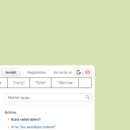
Ienākt
Reģistrēties
Vai ienāc ar
a
Draugi
Raksti
Vēstules
Arhīvs
Kurā valstī dzīvo?
Ar ko Tev asociējas rudens?