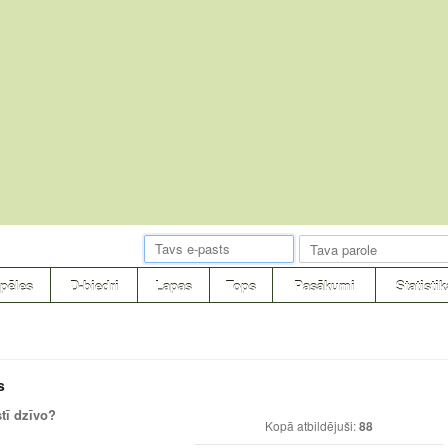
pēles
D-biedri
Lapas
Tops
Pasākumi
Statistik
s
tī dzīvo?
Kopā atbildējuši:
88