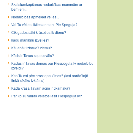
Skaistumkopšanas nodarbības mammām ar
bērniem...
Nodarbības apmeklēt vēlies...
Vai Tu vēlies tikties ar mani Pie Spoguļa?
Cik gados sāki krāsoties ik dienu?
kādu manikīru izvēlies?
Kā labāk izbaudīt ziemu?
Kāds ir Tavas sejas ovāls?
Kādas ir Tavas domas par Piespogula.lv nodarbību
izveidi?
Kas Tu esi pēc hroskopa zīmes? (lasi norādītajā
linkā sīkāku izklāstu)
Kāda krāsa Tavām acīm ir tīkamākā?
Par ko Tu vairāk vēlētos lasīt Piespoguļa.lv?