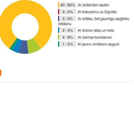
40 - 80%
Ar zeltainām lapām
0 - 0%
Ar braucienu uz Siguldu
3 - 6%
Ar siltāku, bet gaumīgu apģērbu
vilkšanu
2 - 4%
Ar drūmo laiku un lietu
4 - 8%
Ar ziemas tuvošanos
1 - 2%
Ar jaunu zināšanu apguvi