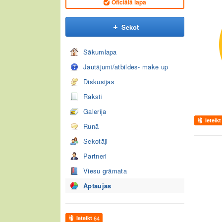
Oficiālā lapa
Sekot
Sākumlapa
Jautājumi/atbildes- make up
Diskusijas
Raksti
Galerija
Ieteikt
Runā
Sekotāji
Partneri
Viesu grāmata
Aptaujas
Ieteikt
64