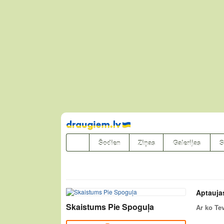
Pāriet
uz
saturu
Šodien
Ziņas
Galerijas
S
Aptauja
Skaistums Pie Spoguļa
Ar ko Te