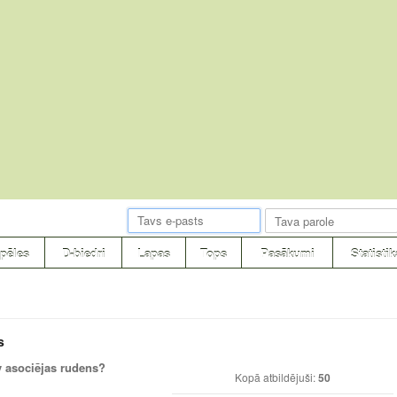
pēles
D-biedri
Lapas
Tops
Pasākumi
Statistik
s
v asociējas rudens?
Kopā atbildējuši:
50