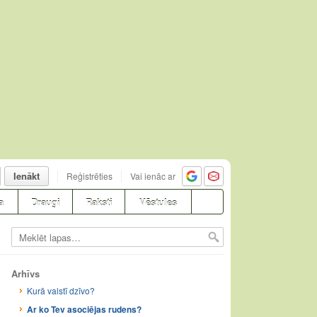
Ienākt
Reģistrēties
Vai ienāc ar
a
Draugi
Raksti
Vēstules
Arhīvs
Kurā valstī dzīvo?
Ar ko Tev asociējas rudens?