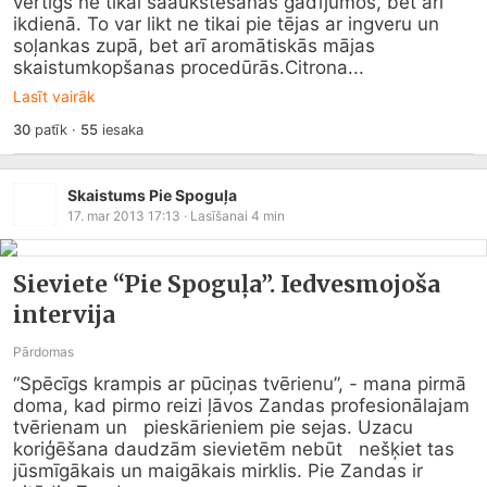
vērtīgs ne tikai saaukstēšanās gadījumos, bet arī 
ikdienā. To var likt ne tikai pie tējas ar ingveru un 
soļankas zupā, bet arī aromātiskās mājas 
skaistumkopšanas procedūrās.Citrona...
Lasīt vairāk
30
patīk
·
55
iesaka
Skaistums Pie Spoguļa
17. mar 2013 17:13
· Lasīšanai
4
min
Sieviete “Pie Spoguļa”. Iedvesmojoša
intervija
Pārdomas
“Spēcīgs krampis ar pūciņas tvērienu”, - mana pirmā   
doma, kad pirmo reizi ļāvos Zandas profesionālajam 
tvērienam un   pieskārieniem pie sejas. Uzacu 
koriģēšana daudzām sievietēm nebūt   nešķiet tas 
jūsmīgākais un maigākais mirklis. Pie Zandas ir 