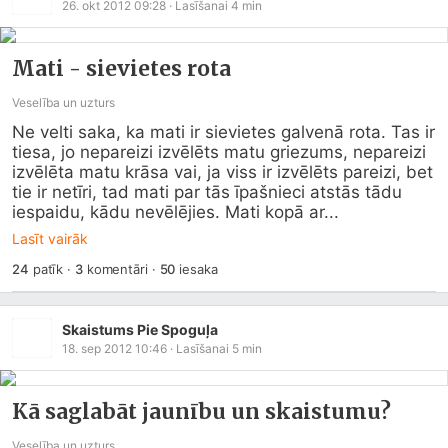
26. okt 2012 09:28
· Lasīšanai
4
min
Mati - sievietes rota
Veselība un uzturs
Ne velti saka, ka mati ir sievietes galvenā rota. Tas ir 
tiesa, jo nepareizi izvēlēts matu griezums, nepareizi 
izvēlēta matu krāsa vai, ja viss ir izvēlēts pareizi, bet 
tie ir netīri, tad mati par tās īpašnieci atstās tādu 
iespaidu, kādu nevēlējies. Mati kopā ar...
Lasīt vairāk
24
patīk
·
3
komentāri
·
50
iesaka
Skaistums Pie Spoguļa
18. sep 2012 10:46
· Lasīšanai
5
min
Kā saglabāt jaunību un skaistumu?
Veselība un uzturs