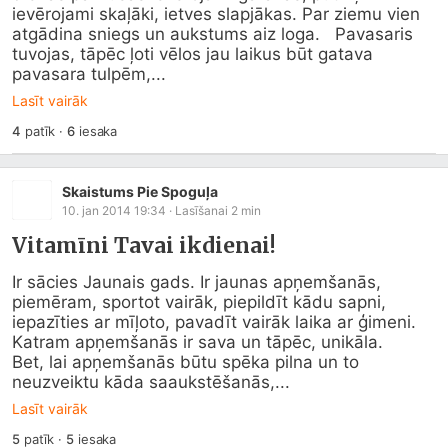
ievērojami skaļāki, ietves slapjākas. Par ziemu vien 
atgādina sniegs un aukstums aiz loga.   Pavasaris 
tuvojas, tāpēc ļoti vēlos jau laikus būt gatava 
pavasara tulpēm,...
Lasīt vairāk
4
patīk
·
6
iesaka
Skaistums Pie Spoguļa
10. jan 2014 19:34
· Lasīšanai
2
min
Vitamīni Tavai ikdienai!
Ir sācies Jaunais gads. Ir jaunas apņemšanās, 
piemēram, sportot vairāk, piepildīt kādu sapni, 
iepazīties ar mīļoto, pavadīt vairāk laika ar ģimeni. 
Katram apņemšanās ir sava un tāpēc, unikāla.

Bet, lai apņemšanās būtu spēka pilna un to 
neuzveiktu kāda saaukstēšanās,...
Lasīt vairāk
5
patīk
·
5
iesaka