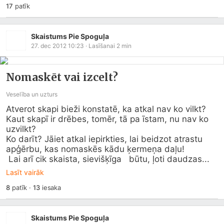
17
patīk
Skaistums Pie Spoguļa
27. dec 2012 10:23
· Lasīšanai
2
min
Nomaskēt vai izcelt?
Veselība un uzturs
Atverot skapi bieži konstatē, ka atkal nav ko vilkt? 
Kaut skapī ir drēbes, tomēr, tā pa īstam, nu nav ko 
uzvilkt?

Ko darīt? Jāiet atkal iepirkties, lai beidzot atrastu 
apģērbu, kas nomaskēs kādu ķermeņa daļu!

 Lai arī cik skaista, sievišķīga   būtu, ļoti daudzas...
Lasīt vairāk
8
patīk
·
13
iesaka
Skaistums Pie Spoguļa