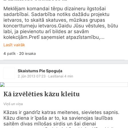
Meklējam komandai tērpu dizaineru ilgstošai 
sadarbībai. Sadarbība notiks dažādu projektu 
ietvaros, to skaitā skatuves, mūzikas grupas 
koncertturneju ietvaros.Gaidu Jūsu vēstules, būtu 
labi, ja pievienotu arī bildes ar savām 
kolekcijām.Pretī saņemsiet atpazīstamību,...
Lasīt vairāk
4
patīk
·
20
iesaka
Skaistums Pie Spoguļa
2. jūn 2013 07:23
· Lasīšanai
4
min
Kā izvēlēties kāzu kleitu
Viņš un viņa
Kāzas ir gandrīz katras meitenes, sievietes sapnis. 
Kāzu diena ir īpaša ar to, ka savienojas laulības 
saitēm divas mīlošas sirdis un šai dienai 