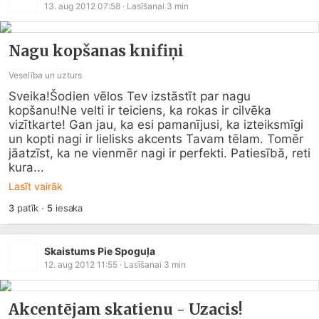
13. aug 2012 07:58
· Lasīšanai
3
min
Nagu kopšanas knifiņi
Veselība un uzturs
Sveika!Šodien vēlos Tev izstāstīt par nagu 
kopšanu!Ne velti ir teiciens, ka rokas ir cilvēka 
vizītkarte! Gan jau, ka esi pamanījusi, ka izteiksmīgi 
un kopti nagi ir lielisks akcents Tavam tēlam. Tomēr 
jāatzīst, ka ne vienmēr nagi ir perfekti. Patiesībā, reti 
kura...
Lasīt vairāk
3
patīk
·
5
iesaka
Skaistums Pie Spoguļa
12. aug 2012 11:55
· Lasīšanai
3
min
Akcentējam skatienu - Uzacis!