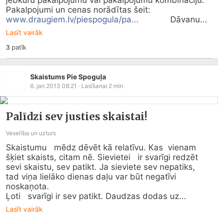
jebkuru pakalpojumu vai pakalpojumu kombināciju.              
Pakalpojumi un cenas norādītas šeit: 
www.draugiem.lv/piespogula/pa...
             Dāvanu...
Lasīt vairāk
3
patīk
Skaistums Pie Spoguļa
6. jan 2013 08:21
· Lasīšanai
2
min
Palīdzi sev justies skaistai!
Veselība un uzturs
Skaistumu   mēdz dēvēt kā relatīvu. Kas  vienam 
šķiet skaists, citam nē. Sievietei   ir svarīgi redzēt 
sevi skaistu, sev patikt. Ja sieviete sev nepatiks,   
tad viņa lielāko dienas daļu var būt negatīvi 
noskaņota.

Ļoti   svarīgi ir sev patikt. Daudzas dodas uz...
Lasīt vairāk