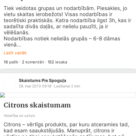
Tiek veidotas grupas un nodarbībām. Piesakies, jo 
vietu skaitas ierobežots! Visas nodarbības ir 
teorētiski praktiskās. Katra nodarbība ilgst 3h, kas ir 
sadalīta divās daļās, ar nelielu pauzīti, ja ir 
vēlēšanās.  

Nodarbības notiek nelielās grupās – 6-8 dāmas 
vienā...
Lasīt vairāk
16
patīk
·
2
komentāri
·
152
iesaka
Skaistums Pie Spoguļa
28. mar 2013 09:18
· Lasīšanai
2
min
Citrons skaistumam
Veselība un uzturs
Citrons – vērtīgs produkts, par kuru atceramies tad, 
kad esam saaukstējušās. Manuprāt, citrons ir 