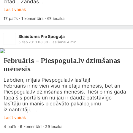
citādi…Zandas...
Lasīt vairāk
17
patīk
·
1
komentārs
·
67
iesaka
Skaistums Pie Spoguļa
5. feb 2013 08:38
· Lasīšanai
4
min
Februāris - Piespogula.lv dzimšanas
mēnesis
Labdien, mīļais 
Piespogula.lv
 lasītāj!                   
Februāris ir ne vien visu mīlētāju mēnesis, bet arī 
Piespogula.lv
 dzimšanas mēnesis. Tieši pirms gada 
tapa šis portāls un nu jau ir daudz patstāvīgo 
lasītāju un manis piedāvāto pakalpojumu 
izmantotāji.  ...
Lasīt vairāk
4
patīk
·
6
komentāri
·
29
iesaka