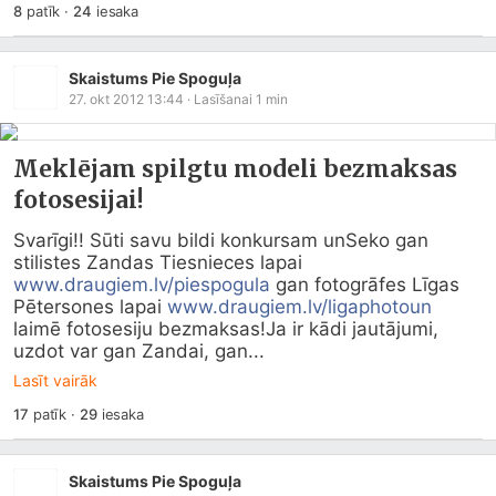
8
patīk
·
24
iesaka
Skaistums Pie Spoguļa
27. okt 2012 13:44
· Lasīšanai
1
min
Meklējam spilgtu modeli bezmaksas
fotosesijai!
Svarīgi!! Sūti savu bildi konkursam unSeko gan 
stilistes Zandas Tiesnieces lapai 
www.draugiem.lv/piespogula
 gan fotogrāfes Līgas 
Pētersones lapai 
www.draugiem.lv/ligaphotoun
laimē fotosesiju bezmaksas!Ja ir kādi jautājumi, 
uzdot var gan Zandai, gan...
Lasīt vairāk
17
patīk
·
29
iesaka
Skaistums Pie Spoguļa