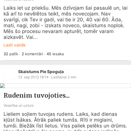
Laiks iet uz priekšu. Mēs dzīvojam šai pasaulē un, lai 
kā arī to nevēlētos teikt, mēs novecojam. Nav 
svarīgi, cik Tev ir gadi, vai tie ir 20, 40 vai 60. Āda, 
mati, nagi, zobi - izskats noveco, skaistums noplok. 
Mēs šo procesu nevaram apturēt, tomēr varam 
aizkavēt. Vai...
Lasīt vairāk
32
patīk
·
2
komentāri
·
45
iesaka
Skaistums Pie Spoguļa
13. sep 2012 18:14
· Lasīšanai
2
min
Rudenim tuvojoties...
Veselība un uzturs
Lieliem soļiem tuvojas rudens. Laiks, kad dienas 
kļūst īsākas. Ātrāk paliek tumšs. Rīti ir miglaini, 
tumši. Biežāk līst lietus. Viss paliek pelēks un drūms. 