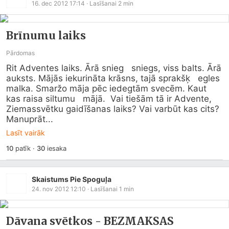
16. dec 2012 17:14
· Lasīšanai
2
min
Brīnumu laiks
Pārdomas
Rit Adventes laiks. Ārā snieg   sniegs, viss balts. Ārā 
auksts. Mājās iekurināta krāsns, tajā sprakšķ   egles 
malka. Smaržo māja pēc iedegtām svecēm. Kaut 
kas raisa siltumu   mājā.  Vai tiešām tā ir Advente, 
Ziemassvētku gaidīšanas laiks? Vai varbūt kas cits?

Manuprāt...
Lasīt vairāk
10
patīk
·
30
iesaka
Skaistums Pie Spoguļa
24. nov 2012 12:10
· Lasīšanai
1
min
Dāvana svētkos - BEZMAKSAS