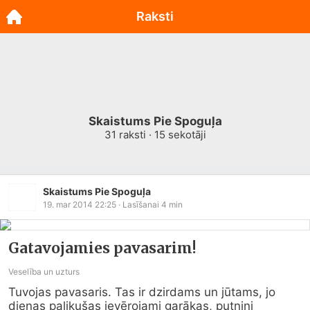
Raksti
Skaistums Pie Spoguļa
31
raksti ·
15
sekotāji
Skaistums Pie Spoguļa
19. mar 2014 22:25
· Lasīšanai
4
min
Gatavojamies pavasarim!
Veselība un uzturs
Tuvojas pavasaris. Tas ir dzirdams un jūtams, jo 
dienas palikušas ievērojami garākas, putniņi 