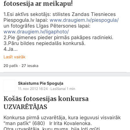
fotosesija ar meikapu!
1.Esi aktīvs sekotājs: stilistes Zandas Tiesnieces  
Piespogula.lv
 lapai: 
www.draugiem.lv/piespogula/
un fotogrāfes Līgas Pētersones lapai: 
www.draugiem.lv/ligaphoto/
2.Pie ģimenes pieder pirmās pakāpes radinieki.

3.Pāru bildes nepiedalās konkursā.

4.Ja...
Lasīt vairāk
20
patīk
·
27
iesaka
Skaistums Pie Spoguļa
11. nov 2012 16:24
· Lasīšanai
1
min
Košās fotosesijas konkursa
UZVARĒTĀJAS
Konkursa pirmā uzvarētāja, kura ieguvusi visvairāk 
"man patīk" (680)   Ir Irita Kovalenoka.                          
Otra uzvarētāja, kuru mums, bija ļoti grūti 