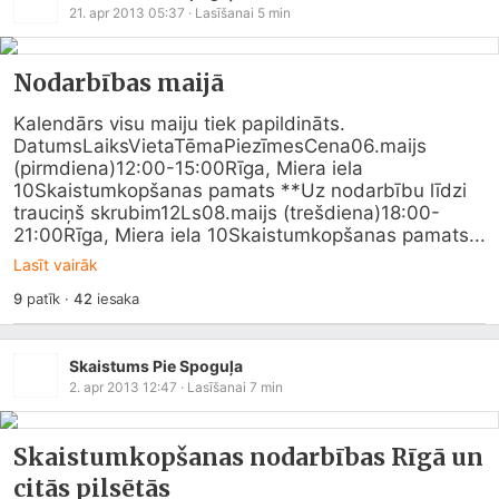
21. apr 2013 05:37
· Lasīšanai
5
min
Nodarbības maijā
Kalendārs visu maiju tiek papildināts.  

DatumsLaiksVietaTēmaPiezīmesCena06.maijs 
(pirmdiena)12:00-15:00Rīga, Miera iela 
10Skaistumkopšanas pamats **Uz nodarbību līdzi 
trauciņš skrubim12Ls08.maijs (trešdiena)18:00-
21:00Rīga, Miera iela 10Skaistumkopšanas pamats...
Lasīt vairāk
9
patīk
·
42
iesaka
Skaistums Pie Spoguļa
2. apr 2013 12:47
· Lasīšanai
7
min
Skaistumkopšanas nodarbības Rīgā un
citās pilsētās