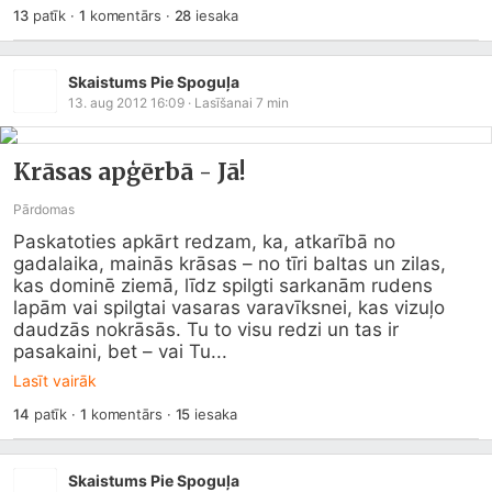
13
patīk
·
1
komentārs
·
28
iesaka
Skaistums Pie Spoguļa
13. aug 2012 16:09
· Lasīšanai
7
min
Krāsas apģērbā - Jā!
Pārdomas
Paskatoties apkārt redzam, ka, atkarībā no 
gadalaika, mainās krāsas – no tīri baltas un zilas, 
kas dominē ziemā, līdz spilgti sarkanām rudens 
lapām vai spilgtai vasaras varavīksnei, kas vizuļo 
daudzās nokrāsās. Tu to visu redzi un tas ir 
pasakaini, bet – vai Tu...
Lasīt vairāk
14
patīk
·
1
komentārs
·
15
iesaka
Skaistums Pie Spoguļa