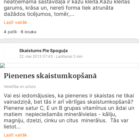
neatņemama sastāvdaļa ir kāzu kleita.Kāzu kleitas 
garums, krāsa un, nereti forma tiek atrunāta 
dažādos ticējumos, tomēr,...
Lasīt vairāk
4
patīk
·
6
iesaka
Skaistums Pie Spoguļa
22. mai 2013 07:43
· Lasīšanai
2
min
Pienenes skaistumkopšanā
Veselība un uzturs
Vai esi iedomājusies, ka pienenes ir skaistas ne tikai 
vainadziņā, bet tās ir arī vērtīgas skaistumkopšanā?
Pienene satur C, E un B grupas vitamīnus un ādai un 
matiem  nepieciešamās minerālvielas - kāliju, 
magniju, dzelzi, cinku un citus  minerālus.  Tās var 
lietot...
Lasīt vairāk