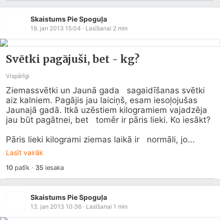
Skaistums Pie Spoguļa
19. jan 2013 15:04
· Lasīšanai
2
min
Svētki pagājuši, bet - kg?
Vispārīgi
Ziemassvētki un Jaunā gada   sagaidīšanas svētki 
aiz kalniem. Pagājis jau laiciņš, esam iesoļojušas   
Jaunajā gadā. Itkā uzēstiem kilogramiem vajadzēja 
jau būt pagātnei, bet   tomēr ir pāris lieki. Ko iesākt?

Pāris lieki kilogrami ziemas laikā ir   normāli, jo...
Lasīt vairāk
10
patīk
·
35
iesaka
Skaistums Pie Spoguļa
13. jan 2013 10:36
· Lasīšanai
1
min