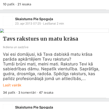
10
patīk
·
21
iesaka
Skaistums Pie Spoguļa
23. apr 2013 07:25
· Lasīšanai
2
min
Tavs raksturs un matu krāsa
Ikdiena un sadzīve
Vai esi domājusi, kā Tava dabiskā matu krāsa 
parāda apkārtējiem Tavu raksturu? 

Tumši brūni mati, melni mati. Raksturo Tevi kā 
sabiedrības dāmu. Nepatīk vientulība. Saprātīga, 
gudra, drosmīga, radoša. Spēcīgs raksturs, kas 
palīdz profesionālajā jomā un attiecībās,...
Lasīt vairāk
34
patīk
·
3
komentāri
·
47
iesaka
Skaistums Pie Spoguļa