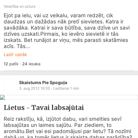
Veselība un uzturs
Ejot pa ielu, vai uz veikalu, varam redzēt, cik 
daudzas un dažādas nāk pretī sievietes. Katra ir 
savādāka. Katrai ir sava būtība, sava dzīve un savi 
dzīves uzskati.Pirmais, ko ievēro sievietē ir tās 
izskats. Bet runājot ar viņu, mēs parasti skatāmies 
acīs. Tās...
Lasīt vairāk
12
patīk
·
24
iesaka
Skaistums Pie Spoguļa
3. aug 2012 16:30
· Lasīšanai
1
min
Lietus - Tavai labsajūtai
Reiz rakstīju, kā, izjūtot dabu, vari smelties sevī 
labsajūtas un laimes sajūtu. Par ziediem, to 
aromātu.Bet vai esi padomājusi par lietu? Tā nozīmi 
dabā un, ka tomēr lietus ir skaista dabas parādība?
