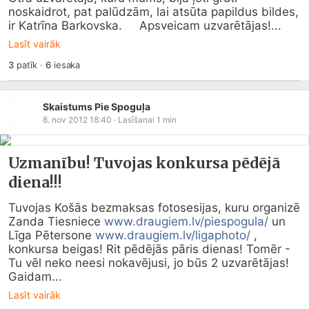
noskaidrot, pat palūdzām, lai atsūta papildus bildes, 
ir Katrīna Barkovska.     Apsveicam uzvarētājas!...
Lasīt vairāk
3
patīk
·
6
iesaka
Skaistums Pie Spoguļa
8. nov 2012 18:40
· Lasīšanai
1
min
Uzmanību! Tuvojas konkursa pēdējā
diena!!!
Tuvojas Košās bezmaksas fotosesijas, kuru organizē 
Zanda Tiesniece 
www.draugiem.lv/piespogula/
 un 
Līga Pētersone 
www.draugiem.lv/ligaphoto/
 , 
konkursa beigas! Rit pēdējās pāris dienas! Tomēr - 
Tu vēl neko neesi nokavējusi, jo būs 2 uzvarētājas! 
Gaidam...
Lasīt vairāk