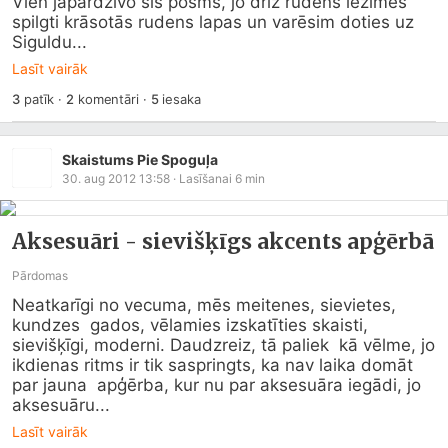
Vien jāpārdzīvo šis posms, jo drīz rudens iezīmēs 
spilgti krāsotās rudens lapas un varēsim doties uz 
Siguldu...
Lasīt vairāk
3
patīk
·
2
komentāri
·
5
iesaka
Skaistums Pie Spoguļa
30. aug 2012 13:58
· Lasīšanai
6
min
Aksesuāri - sievišķīgs akcents apģērbā
Pārdomas
Neatkarīgi no vecuma, mēs meitenes, sievietes, 
kundzes  gados, vēlamies izskatīties skaisti, 
sievišķīgi, moderni. Daudzreiz, tā paliek  kā vēlme, jo 
ikdienas ritms ir tik saspringts, ka nav laika domāt 
par jauna  apģērba, kur nu par aksesuāra iegādi, jo 
aksesuāru...
Lasīt vairāk