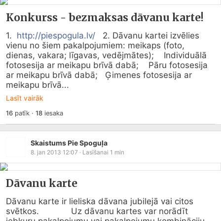
Konkurss - bezmaksas dāvanu karte!
1.  
http://piespogula.lv/
   2. Dāvanu kartei izvēlies 
vienu no šiem pakalpojumiem: meikaps (foto, 
dienas, vakara; līgavas, vedējmātes);    Individuālā 
fotosesija ar meikapu brīvā dabā;    Pāru fotosesija 
ar meikapu brīvā dabā;   Ģimenes fotosesija ar 
meikapu brīvā...
Lasīt vairāk
16
patīk
·
18
iesaka
Skaistums Pie Spoguļa
8. jan 2013 12:07
· Lasīšanai
1
min
Dāvanu karte
Dāvanu karte ir lieliska dāvana jubilejā vai citos 
svētkos.             Uz dāvanu kartes var norādīt 