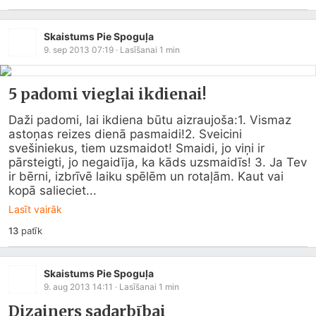
Skaistums Pie Spoguļa
9. sep 2013 07:19
· Lasīšanai
1
min
5 padomi vieglai ikdienai!
Daži padomi, lai ikdiena būtu aizraujoša:1. Vismaz 
astoņas reizes dienā pasmaidi!2. Sveicini 
svešiniekus, tiem uzsmaidot! Smaidi, jo viņi ir 
pārsteigti, jo negaidīja, ka kāds uzsmaidīs! 3. Ja Tev 
ir bērni, izbrīvē laiku spēlēm un rotaļām. Kaut vai 
kopā salieciet...
Lasīt vairāk
13
patīk
Skaistums Pie Spoguļa
9. aug 2013 14:11
· Lasīšanai
1
min
Dizainers sadarbībai