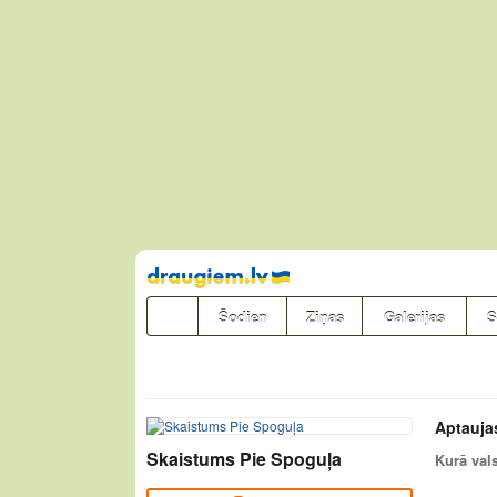
Pāriet
uz
saturu
Šodien
Ziņas
Galerijas
S
Aptauja
Skaistums Pie Spoguļa
Kurā vals