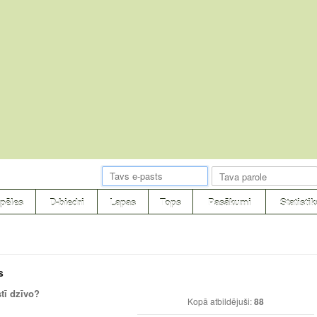
pēles
D-biedri
Lapas
Tops
Pasākumi
Statistik
s
tī dzīvo?
Kopā atbildējuši:
88