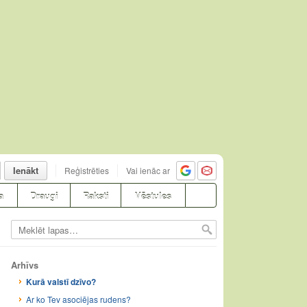
Ienākt
Reģistrēties
Vai ienāc ar
a
Draugi
Raksti
Vēstules
Arhīvs
Kurā valstī dzīvo?
Ar ko Tev asociējas rudens?