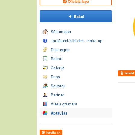
Oficiālā lapa
Sekot
Sākumlapa
Jautājumi/atbildes- make up
Diskusijas
Raksti
Galerija
Ieteikt
Runā
Sekotāji
Partneri
Viesu grāmata
Aptaujas
Ieteikt
64