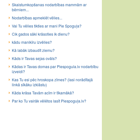
Skaistumkopšanas nodarbības mammām ar
bērniem...
Nodarbības apmeklēt vēlies...
Vai Tu vēlies tikties ar mani Pie Spoguļa?
Cik gados sāki krāsoties ik dienu?
kādu manikīru izvēlies?
Kā labāk izbaudīt ziemu?
Kāds ir Tavas sejas ovāls?
Kādas ir Tavas domas par Piespogula.lv nodarbību
izveidi?
Kas Tu esi pēc hroskopa zīmes? (lasi norādītajā
linkā sīkāku izklāstu)
Kāda krāsa Tavām acīm ir tīkamākā?
Par ko Tu vairāk vēlētos lasīt Piespoguļa.lv?