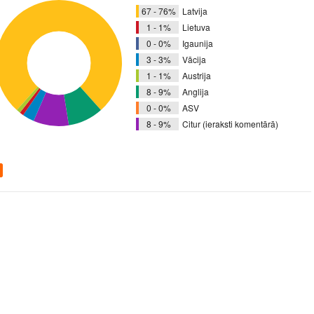
67 - 76%
Latvija
1 - 1%
Lietuva
0 - 0%
Igaunija
3 - 3%
Vācija
1 - 1%
Austrija
8 - 9%
Anglija
0 - 0%
ASV
8 - 9%
Citur (ieraksti komentārā)