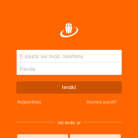
E-pasts vai mob. telefons
Parole
Ienākt
Reģistrēties
Aizmirsi paroli?
Vai ienāc ar