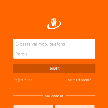
E-pasts vai mob. telefons
Parole
Ienākt
Reģistrēties
Aizmirsi paroli?
Vai ienāc ar