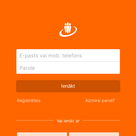
E-pasts vai mob. telefons
Parole
Ienākt
Reģistrēties
Aizmirsi paroli?
Vai ienāc ar