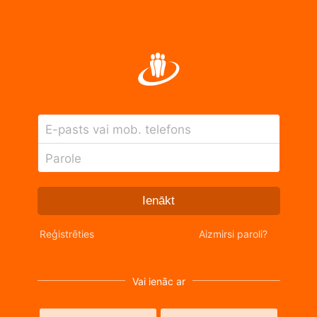
E-pasts vai mob. telefons
Parole
Ienākt
Reģistrēties
Aizmirsi paroli?
Vai ienāc ar