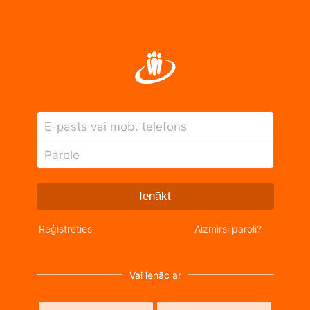
E-pasts vai mob. telefons
Parole
Ienākt
Reģistrēties
Aizmirsi paroli?
Vai ienāc ar