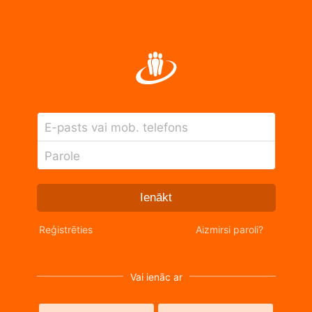
E-pasts vai mob. telefons
Parole
Ienākt
Reģistrēties
Aizmirsi paroli?
Vai ienāc ar