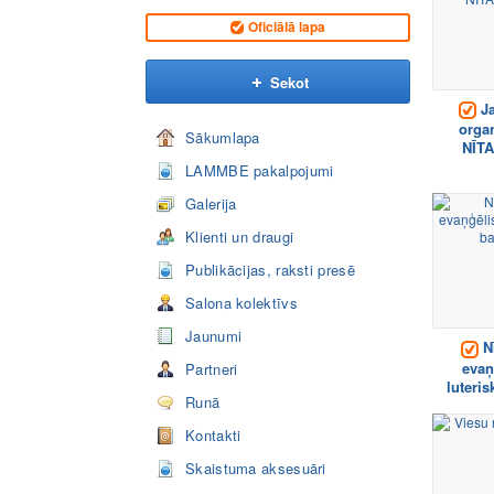
Oficiālā lapa
Sekot
Ja
organ
Sākumlapa
NĪT
LAMMBE pakalpojumi
Galerija
Klienti un draugi
Publikācijas, raksti presē
Salona kolektīvs
Jaunumi
Nī
evaņ
Partneri
luteris
Runā
Kontakti
Skaistuma aksesuāri