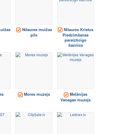
uižas
Nītaures muižas
Nītaures Kristus
pils
Piedzimšanas
pareizticīgo
baznīca
ks
Mores muzejs
Melānijas
Vanagas muzejs