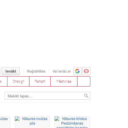
Ienākt
Reģistrēties
Vai ienāc ar
a
Draugi
Raksti
Vēstules