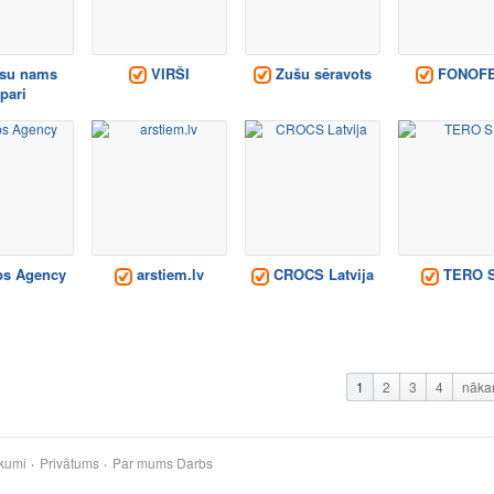
su nams
VIRŠI
Zušu sēravots
FONOF
pari
ps Agency
arstiem.lv
CROCS Latvija
TERO S
1
2
3
4
nāka
kumi
Privātums
Par mums
Darbs