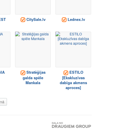
EST
CitySale.lv
Lednex.lv
IA
Stratēģijas
ESTILO
galda spēle
[Ekskluzīvas
Mankala
dabīga akmens
aproces]
mā