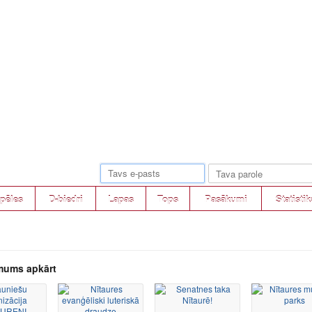
pēles
D-biedri
Lapas
Tops
Pasākumi
Statistik
mums apkārt