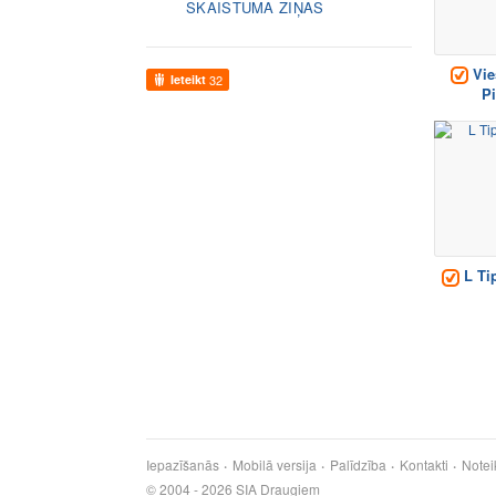
SKAISTUMA ZIŅAS
Vie
Ieteikt
32
Pi
L Ti
Iepazīšanās
Mobilā versija
Palīdzība
Kontakti
Notei
© 2004 - 2026 SIA Draugiem