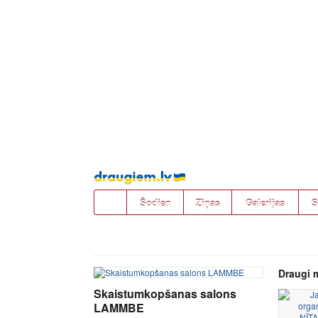
Pāriet
uz
saturu
Šodien
Ziņas
Galerijas
S
Draugi 
Skaistumkopšanas salons
LAMMBE