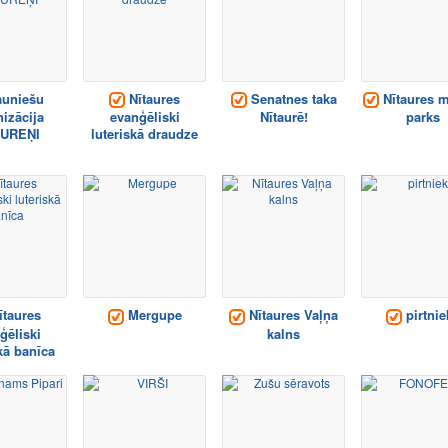
uniešu
Nītaures
Senatnes taka
Nītaures m
izācija
evanģēliski
Nītaurē!
parks
AUREŅI
luteriskā draudze
taures
Mergupe
Nītaures Vaļņa
pirtnie
ģēliski
kalns
kā banīca