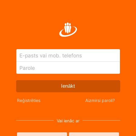
E-pasts vai mob. telefons
Parole
Ienākt
Reģistrēties
Aizmirsi paroli?
Vai ienāc ar