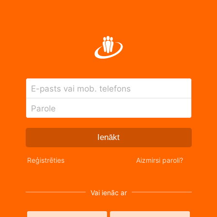
E-pasts vai mob. telefons
Parole
Ienākt
Reģistrēties
Aizmirsi paroli?
Vai ienāc ar