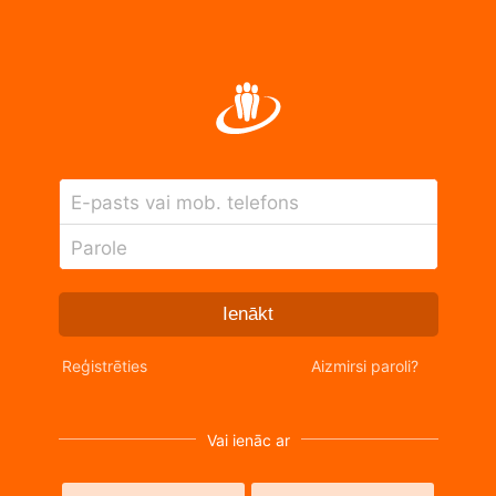
E-pasts vai mob. telefons
Parole
Ienākt
Reģistrēties
Aizmirsi paroli?
Vai ienāc ar