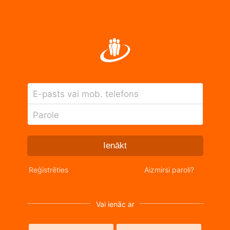
E-pasts vai mob. telefons
Parole
Ienākt
Reģistrēties
Aizmirsi paroli?
Vai ienāc ar