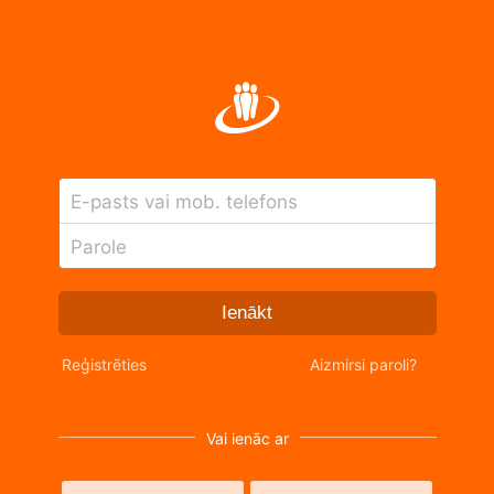
E-pasts vai mob. telefons
Parole
Ienākt
Reģistrēties
Aizmirsi paroli?
Vai ienāc ar