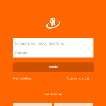
E-pasts vai mob. telefons
Parole
Ienākt
Reģistrēties
Aizmirsi paroli?
Vai ienāc ar