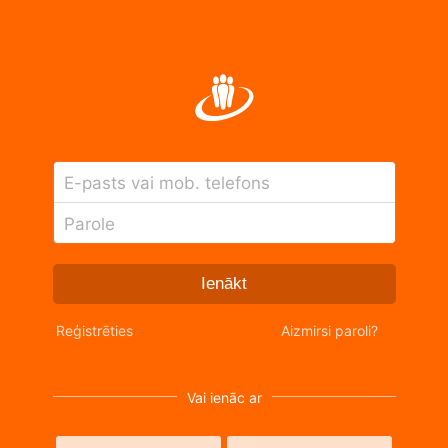
E-pasts vai mob. telefons
Parole
Ienākt
Reģistrēties
Aizmirsi paroli?
Vai ienāc ar