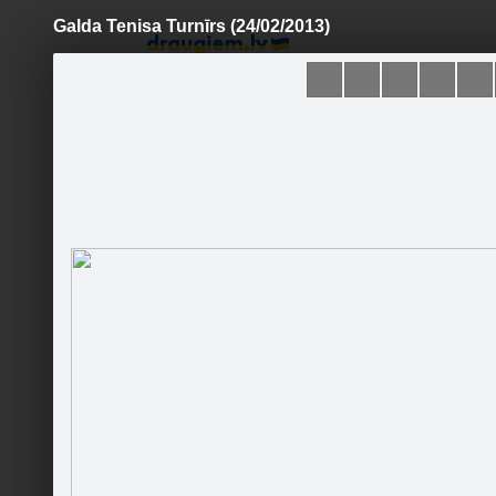
Galda Tenisa Turnīrs (24/02/2013)
Pāriet
uz
saturu
Šodien
Ziņas
Galerijas
S
Kurmenes viļņi
Sekot
First page
Gallery
News
Contacts
Pasākumi
Ieteikt