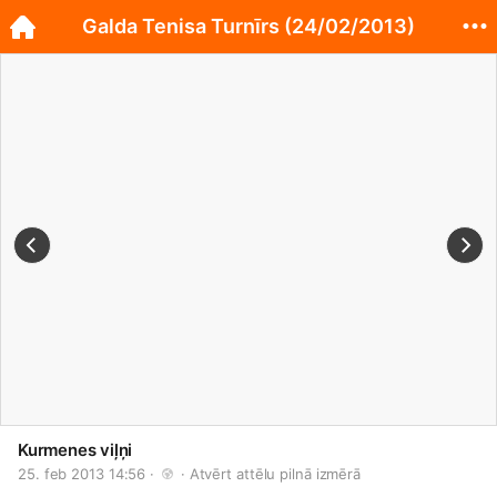
Galda Tenisa Turnīrs (24/02/2013)
Kurmenes viļņi
25. feb 2013 14:56 · 
 · 
Atvērt attēlu pilnā izmērā