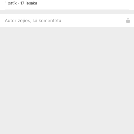
1
patīk
·
17
iesaka
Autorizējies, lai komentētu