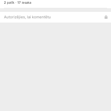
2
patīk
·
17
iesaka
Autorizējies, lai komentētu