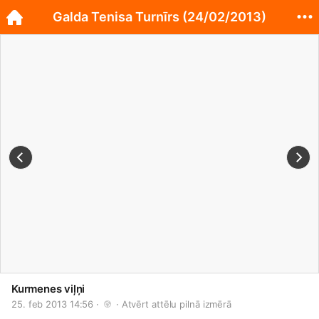
Galda Tenisa Turnīrs (24/02/2013)
Kurmenes viļņi
25. feb 2013 14:56 · 
 · 
Atvērt attēlu pilnā izmērā