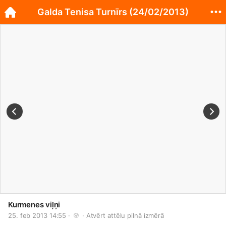
Galda Tenisa Turnīrs (24/02/2013)
Kurmenes viļņi
25. feb 2013 14:55 · 
 · 
Atvērt attēlu pilnā izmērā