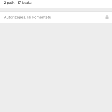
2
patīk
·
17
iesaka
Autorizējies, lai komentētu