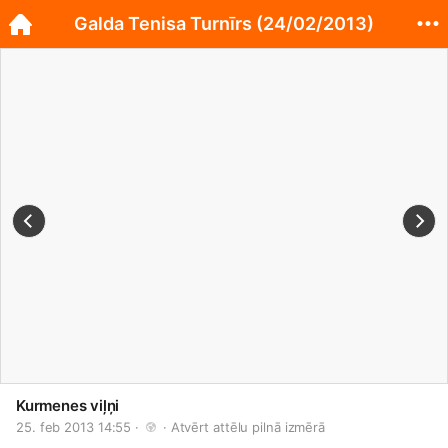
Galda Tenisa Turnīrs (24/02/2013)
Kurmenes viļņi
25. feb 2013 14:55 · 
 · 
Atvērt attēlu pilnā izmērā