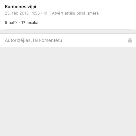
Kurmenes viļņi
25. feb 2013 14:56 · 
 · 
Atvērt attēlu pilnā izmērā
5
patīk
·
17
iesaka
Autorizējies, lai komentētu