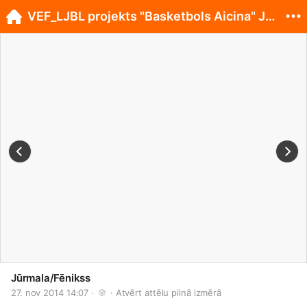
VEF_LJBL projekts "Basketbols Aicina" Jūrmalā
Jūrmala/Fēnikss
27. nov 2014 14:07 · 
 · 
Atvērt attēlu pilnā izmērā