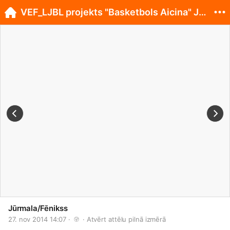
VEF_LJBL projekts "Basketbols Aicina" Jūrmalā
Jūrmala/Fēnikss
27. nov 2014 14:07 · 
 · 
Atvērt attēlu pilnā izmērā