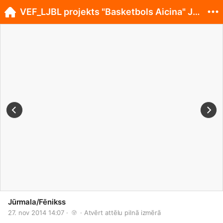
VEF_LJBL projekts "Basketbols Aicina" Jūrmalā
Jūrmala/Fēnikss
27. nov 2014 14:07 · 
 · 
Atvērt attēlu pilnā izmērā