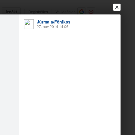
Ienākt
Reģistrēties
Vai ienāc ar
Jūrmala/Fēnikss
a
Draugi
Raksti
Vēstules
27. nov 2014 14:06
 Aicina" Jūrmalā