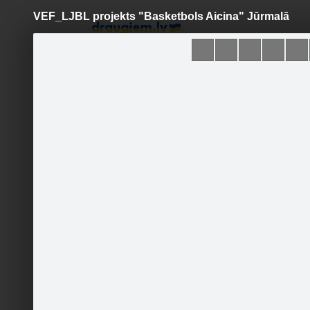
VEF_LJBL projekts "Basketbols Aicina" Jūrmalā
Pāriet
uz
saturu
Šodien
Ziņas
Galerijas
S
Jūrmala/Fēnikss
Oficiālā lapa
Sekot
Sākumlapa
Galerija
Jaunumi
Kontakti
Ieteikt
2