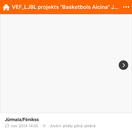
VEF_LJBL projekts "Basketbols Aicina" Jūrmalā
Jūrmala/Fēnikss
27. nov 2014 14:05 · 
 · 
Atvērt attēlu pilnā izmērā