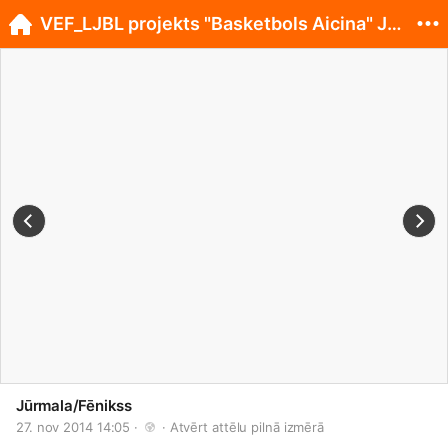
VEF_LJBL projekts "Basketbols Aicina" Jūrmalā
Jūrmala/Fēnikss
27. nov 2014 14:05 · 
 · 
Atvērt attēlu pilnā izmērā