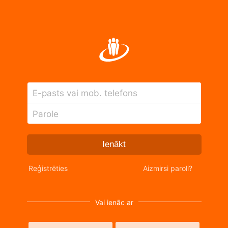
E-pasts vai mob. telefons
Parole
Ienākt
Reģistrēties
Aizmirsi paroli?
Vai ienāc ar