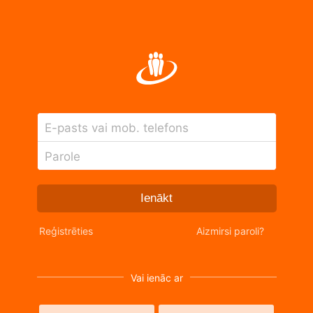
E-pasts vai mob. telefons
Parole
Ienākt
Reģistrēties
Aizmirsi paroli?
Vai ienāc ar