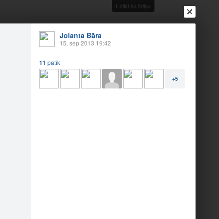
Uzlikt šo ādiņu
Jolanta Bāra
15. sep 2013 19:42
11
patīk
+5
Ienākt
Reģistrēties
Vai ienāc ar
a
Draugi
Raksti
Vēstules