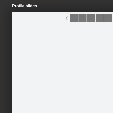
Profila bildes
Pāriet
uz
saturu
Šodien
Ziņas
Galerijas
S