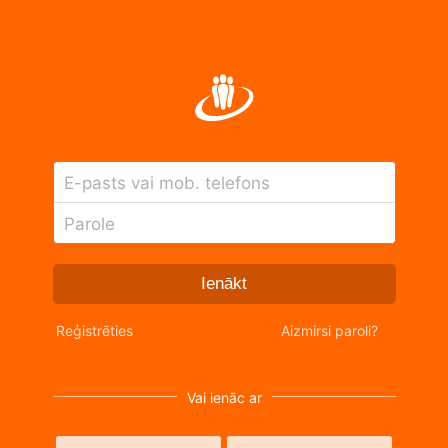
E-pasts vai mob. telefons
Parole
Ienākt
Reģistrēties
Aizmirsi paroli?
Vai ienāc ar