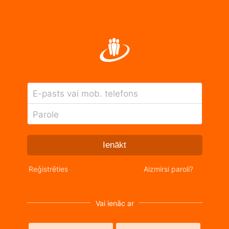
E-pasts vai mob. telefons
Parole
Ienākt
Reģistrēties
Aizmirsi paroli?
Vai ienāc ar