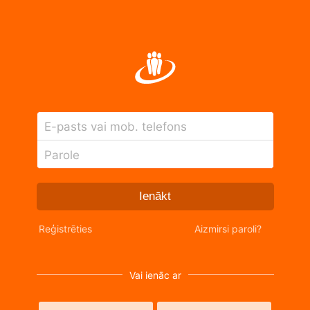
E-pasts vai mob. telefons
Parole
Ienākt
Reģistrēties
Aizmirsi paroli?
Vai ienāc ar